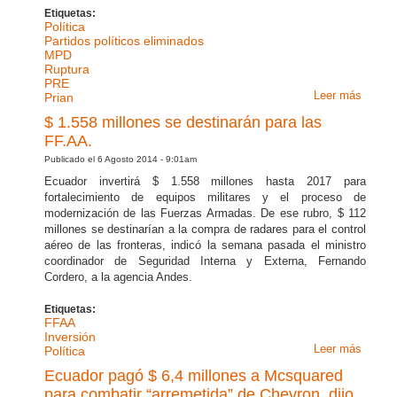
Etiquetas:
Política
Partidos políticos eliminados
MPD
Ruptura
PRE
Leer más
sobre
Prian
CNE a
$ 1.558 millones se destinarán para las
no noti
FF.AA.
a grup
Publicado el 6 Agosto 2014 - 9:01am
elimin
Ecuador invertirá $ 1.558 millones hasta 2017 para
fortalecimiento de equipos militares y el proceso de
modernización de las Fuerzas Armadas. De ese rubro, $ 112
millones se destinarían a la compra de radares para el control
aéreo de las fronteras, indicó la semana pasada el ministro
coordinador de Seguridad Interna y Externa, Fernando
Cordero, a la agencia Andes.
Etiquetas:
FFAA
Inversión
Leer más
sobre 
Política
1.558
Ecuador pagó $ 6,4 millones a Mcsquared
millon
para combatir “arremetida” de Chevron, dijo