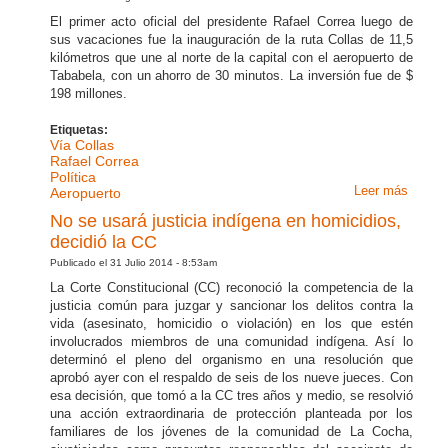
para
El primer acto oficial del presidente Rafael Correa luego de
maneja
sus vacaciones fue la inauguración de la ruta Collas de 11,5
fondos
kilómetros que une al norte de la capital con el aeropuerto de
privad
Tababela, con un ahorro de 30 minutos. La inversión fue de $
198 millones.
Etiquetas:
Vía Collas
Rafael Correa
Política
Leer más
sobre
Aeropuerto
Rafael
No se usará justicia indígena en homicidios,
Correa
decidió la CC
inaugu
Publicado el 31 Julio 2014 - 8:53am
vía a
La Corte Constitucional (CC) reconoció la competencia de la
Tababe
justicia común para juzgar y sancionar los delitos contra la
y criti
vida (asesinato, homicidio o violación) en los que estén
a grup
involucrados miembros de una comunidad indígena. Así lo
polític
determinó el pleno del organismo en una resolución que
aprobó ayer con el respaldo de seis de los nueve jueces. Con
esa decisión, que tomó a la CC tres años y medio, se resolvió
una acción extraordinaria de protección planteada por los
familiares de los jóvenes de la comunidad de La Cocha,