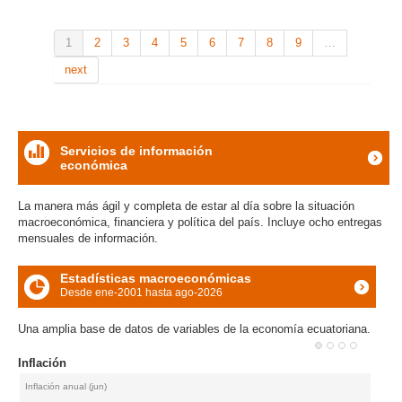
Arranc
el deb
1
2
3
4
5
6
7
8
9
…
sobre 
defens
next
de
audien
Servicios de información
económica
icon
La manera más ágil y completa de estar al día sobre la situación
macroeconómica, financiera y política del país. Incluye ocho entregas
mensuales de información.
Estadísticas macroeconómicas
Desde ene-2001 hasta ago-2026
icon
Una amplia base de datos de variables de la economía ecuatoriana.
Tasas de interés referenciales
Pasiva (ago)