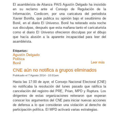
presen
El asambleísta de Alianza PAIS Agustín Delgado ha insistido
por M
en su reclamo ante el Consejo de Regulación de la
Información, Cordicom, por una caricatura del periodista
Xavier Bonilla, que publica su opinión bajo el seudónimo de
Bonil, en el diario El Universo. Bonil ha reiterado esta noche
sus disculpas, después que esta mañana tanto el caricaturista
como el diario El Universo ofrecieron disculpas por el dibujo
que hacía alusión a la aparente incapacidad para leer del
asambleísta.
Etiquetas:
Agustín Delgado
Política
Leer más
sobre 
Bonil
Delga
CNE aún no notifica a grupos eliminados
no
Publicado el 7 Agosto 2014 - 10:01am
acepta
Hasta las 17:00 de ayer, el Consejo Nacional Electoral (CNE)
discul
no notificaba la resolución del lunes pasado que ratifica la
de Bon
cancelación del registro del PRE, Prian, MPD y Ruptura. Los
y apel
dirigentes de estas organizaciones reiteraron que esperan
al
conocer los argumentos del CNE para iniciar nuevas acciones
Cordi
de defensa a lo que consideran una violación al derecho de
participación política. El MPD activará varias estrategias.