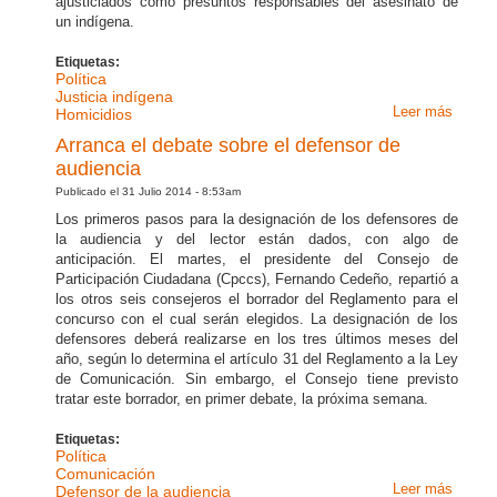
ajusticiados como presuntos responsables del asesinato de
un indígena.
Etiquetas:
Política
Justicia indígena
Leer más
sobre 
Homicidios
se usa
Arranca el debate sobre el defensor de
justici
audiencia
indíge
Publicado el 31 Julio 2014 - 8:53am
en
Los primeros pasos para la designación de los defensores de
homici
la audiencia y del lector están dados, con algo de
decidió
anticipación. El martes, el presidente del Consejo de
CC
Participación Ciudadana (Cpccs), Fernando Cedeño, repartió a
los otros seis consejeros el borrador del Reglamento para el
concurso con el cual serán elegidos. La designación de los
defensores deberá realizarse en los tres últimos meses del
año, según lo determina el artículo 31 del Reglamento a la Ley
de Comunicación. Sin embargo, el Consejo tiene previsto
tratar este borrador, en primer debate, la próxima semana.
Etiquetas:
Política
Comunicación
Leer más
sobre
Defensor de la audiencia