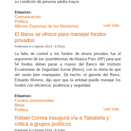
su condición de persona adulta mayor.
dijo Ra
Correa
Etiquetas:
Comunicación
Política
Leer más
sobre
Alfonso Espinosa de los Monterios
Cordi
El Biess se ofrece para manejar fondos
pide
privados
suspen
Publicado el 1 Agosto 2014 - 9:25am
pieza
La falta de control a los fondos de ahorro privados fue el
audiov
argumento de los asambleístas de Alianza País (AP) para que
de Alf
54 fondos deban pasar a manos del Banco del Instituto
Espin
Ecuatoriano de Seguridad Social (Biess), con la oferta de que
de los
ahí serán bien manejados. De hecho, el gerente del Biess,
Monte
Eduardo Moreno, dijo ayer que la entidad puede manejar los
fondos con eficiencia, prudencia y seguridad.
Etiquetas:
Fondos previsionales
Biess
Leer más
sobre 
Política
Biess
Rafael Correa inaugura vía a Tababela y
se
critica a grupos políticos
ofrece
Publicado el 1 Agosto 2014 - 9:12am