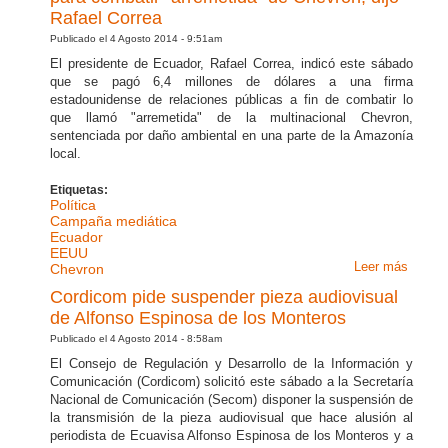
se
Rafael Correa
destin
Publicado el 4 Agosto 2014 - 9:51am
para l
El presidente de Ecuador, Rafael Correa, indicó este sábado
FF.AA
que se pagó 6,4 millones de dólares a una firma
estadounidense de relaciones públicas a fin de combatir lo
que llamó "arremetida" de la multinacional Chevron,
sentenciada por daño ambiental en una parte de la Amazonía
local.
Etiquetas:
Política
Campaña mediática
Ecuador
EEUU
Leer más
sobre
Chevron
Ecuad
Cordicom pide suspender pieza audiovisual
pagó $
de Alfonso Espinosa de los Monteros
millon
Publicado el 4 Agosto 2014 - 8:58am
Mcsqu
El Consejo de Regulación y Desarrollo de la Información y
para
Comunicación (Cordicom) solicitó este sábado a la Secretaría
combat
Nacional de Comunicación (Secom) disponer la suspensión de
“arrem
la transmisión de la pieza audiovisual que hace alusión al
de
periodista de Ecuavisa Alfonso Espinosa de los Monteros y a
Chevro