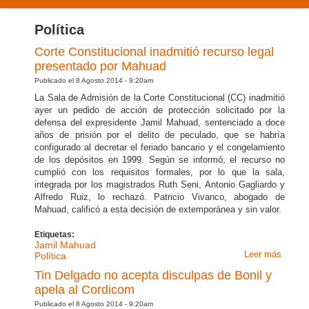
PRODUCTOS Y SERVICIOS
Política
NUESTRA EXPERIENCIA
Corte Constitucional inadmitió recurso legal
presentado por Mahuad
CONTÁCTENOS
Publicado el 8 Agosto 2014 - 9:20am
La Sala de Admisión de la Corte Constitucional (CC) inadmitió
ayer un pedido de acción de protección solicitado por la
defensa del expresidente Jamil Mahuad, sentenciado a doce
años de prisión por el delito de peculado, que se habría
configurado al decretar el feriado bancario y el congelamiento
de los depósitos en 1999. Según se informó, el recurso no
cumplió con los requisitos formales, por lo que la sala,
integrada por los magistrados Ruth Seni, Antonio Gagliardo y
Alfredo Ruiz, lo rechazó. Patricio Vivanco, abogado de
Mahuad, calificó a esta decisión de extemporánea y sin valor.
Etiquetas:
Jamil Mahuad
Leer más
sobre 
Política
Consti
Tin Delgado no acepta disculpas de Bonil y
inadmi
apela al Cordicom
recurso
Publicado el 8 Agosto 2014 - 9:20am