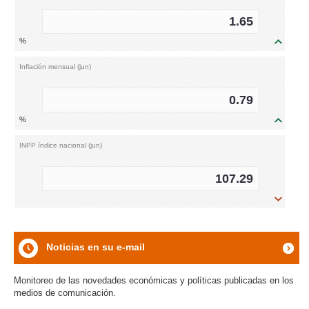
1.65
5.
%
icon
Activa (ago)
0.79
6.
%
icon
Margen financiero (ago)
107.29
1.
%
icon
Noticias en su e-mail
icon
Monitoreo de las novedades económicas y políticas publicadas en los
medios de comunicación.