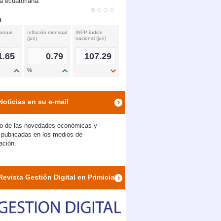
 ecuatoriana.
n
 anual
Inflación mensual
INPP índice
(jun)
nacional (jun)
1.65
0.79
107.29
%
icon
icon
icon
Noticias en su e-mail
o de las novedades económicas y
s publicadas en los medios de
ación.
Revista Gestión Digital en Primicias