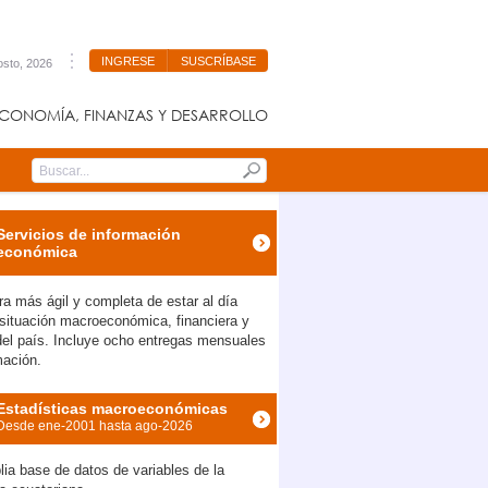
INGRESE
SUSCRÍBASE
osto, 2026
CONOMÍA, FINANZAS Y DESARROLLO
Submit
Servicios de información
económica
a más ágil y completa de estar al día
 situación macroeconómica, financiera y
 del país. Incluye ocho entregas mensuales
mación.
Estadísticas macroeconómicas
Desde ene-2001 hasta ago-2026
ia base de datos de variables de la