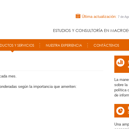
Última actualización:
7 de Ag
ESTUDIOS Y CONSULTORÍA EN MACROE
DUCTOS Y SERVICIOS
NUESTRA EXPERIENCIA
CONTÁCTENOS
Inicio
icon
 cada mes.
La maner
sobre la
 ponderadas según la importancia que ameriten:
política
de infor
icon
Una ampl