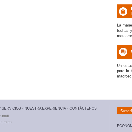
icon
La maner
fechas 
marcaron 
icon
Un estud
para la 
macroec
 SERVICIOS
NUESTRA EXPERIENCIA
CONTÁCTENOS
Suscr
e-mail
nturales
ECONOMÍ