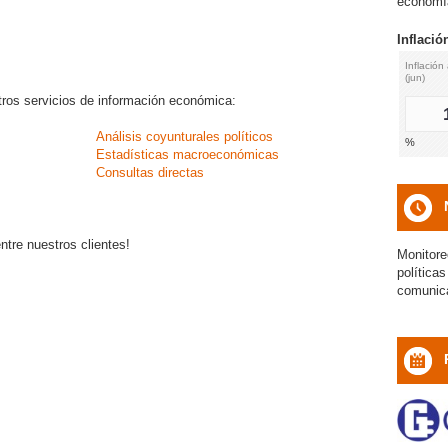
economía
Inflació
Inflación
(jun)
ros servicios de información económica:
Análisis coyunturales políticos
%
Estadísticas macroeconómicas
Consultas directas
icon
entre nuestros clientes!
Monitore
política
comunic
icon