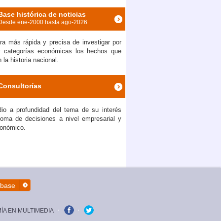
Base histórica de noticias
Desde ene-2000 hasta ago-2026
a más rápida y precisa de investigar por
y categorías económicas los hechos que
la historia nacional.
Consultorías
io a profundidad del tema de su interés
toma de decisiones a nivel empresarial y
onómico.
íbase
A EN MULTIMEDIA
facebook
twitter