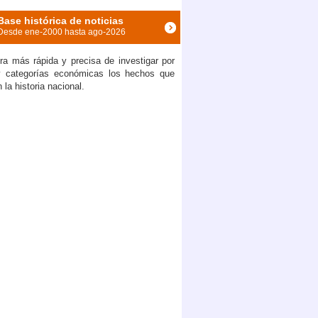
Base histórica de noticias
Desde ene-2000 hasta ago-2026
a más rápida y precisa de investigar por
traataca con aranceles a Estados Unidos
y categorías económicas los hechos que
la historia nacional.
Estados Unidos rechaza apelación de Ecuador a decisión favorable a Chevron