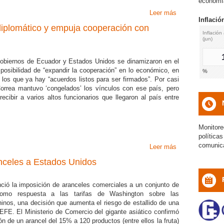
economía
Leer más
sobre Todd Chap
Inflación
diplomático y empuja cooperación con
Inflación anual
Inflación mensual
IN
(jun)
(jun)
na
1.65
0.79
s gobiernos de Ecuador y Estados Unidos se dinamizaron en el
 posibilidad de “expandir la cooperación” en lo económico, en
%
%
icon
icon
los que ya hay “acuerdos listos para ser firmados”. Por casi
orrea mantuvo ‘congelados’ los vínculos con ese país, pero
ecibir a varios altos funcionarios que llegaron al país entre
icon
Monitore
política
comunic
Leer más
sobre Lenín Mor
nceles a Estados Unidos
ió la imposición de aranceles comerciales a un conjunto de
icon
como respuesta a las tarifas de Washington sobre las
inos, una decisión que aumenta el riesgo de estallido de una
 EFE. El Ministerio de Comercio del gigante asiático confirmó
ón de un arancel del 15% a 120 productos (entre ellos la fruta)