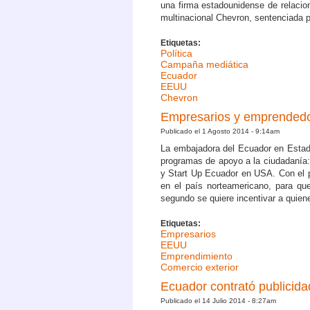
una firma estadounidense de relacion
multinacional Chevron, sentenciada p
Etiquetas:
Política
Campaña mediática
Ecuador
EEUU
Chevron
Empresarios y emprendedo
Publicado el 1 Agosto 2014 - 9:14am
La embajadora del Ecuador en Estado
programas de apoyo a la ciudadanía:
y Start Up Ecuador en USA. Con el p
en el país norteamericano, para qu
segundo se quiere incentivar a quiene
Etiquetas:
Empresarios
EEUU
Emprendimiento
Comercio exterior
Ecuador contrató publicid
Publicado el 14 Julio 2014 - 8:27am