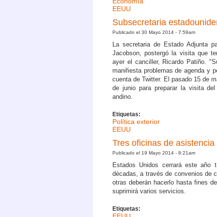
Economía
EEUU
Subsecretaria estadouniden
Publicado el 30 Mayo 2014 - 7:59am
La secretaria de Estado Adjunta p
Jacobson, postergó la visita que te
ayer el canciller, Ricardo Patiño. 
manifiesta problemas de agenda y pos
cuenta de Twitter. El pasado 15 de m
de junio para preparar la visita de
andino.
Etiquetas:
Política exterior
EEUU
Tres oficinas de asistenci
Publicado el 19 Mayo 2014 - 8:21am
Estados Unidos cerrará este año 
décadas, a través de convenios de c
otras deberán hacerlo hasta fines d
suprimirá varios servicios.
Etiquetas:
EEUU