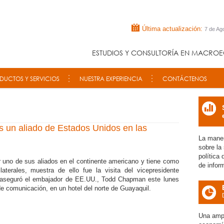
Última actualización:
7 de Ag
ESTUDIOS Y CONSULTORÍA EN MACROE
DUCTOS Y SERVICIOS
NUESTRA EXPERIENCIA
CONTÁCTENOS
icon
 un aliado de Estados Unidos en las
La maner
sobre la
política
uno de sus aliados en el continente americano y tiene como
de infor
ilaterales, muestra de ello fue la visita del vicepresidente
 aseguró el embajador de EE.UU., Todd Chapman este lunes
e comunicación, en un hotel del norte de Guayaquil.
icon
Una ampl