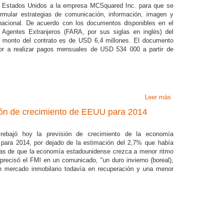
n Estados Unidos a la empresa MCSquared Inc. para que se
rmular estrategias de comunicación, información, imagen y
 nacional. De acuerdo con los documentos disponibles en el
 Agentes Extranjeros (FARA, por sus siglas en inglés) del
el monto del contrato es de USD 6,4 millones. El documento
r a realizar pagos mensuales de USD 534 000 a partir de
Leer más
sobre Ecuador c
sión de crecimiento de EEUU para 2014
 rebajó hoy la previsión de crecimiento de la economía
 para 2014, por dejado de la estimación del 2,7% que había
usas de que la economía estadounidense crezca a menor ritmo
precisó el FMI en un comunicado, "un duro invierno (boreal),
un mercado inmobilario todavía en recuperación y una menor