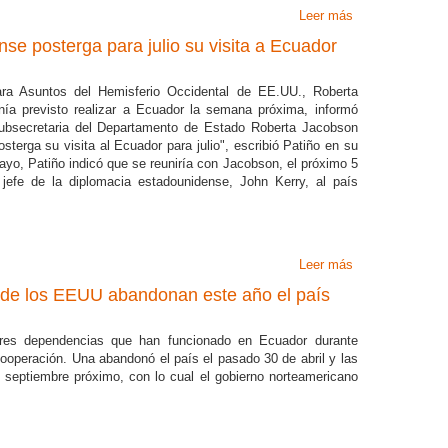
Leer más
sobre FMI rebaj
se posterga para julio su visita a Ecuador
ara Asuntos del Hemisferio Occidental de EE.UU., Roberta
nía previsto realizar a Ecuador la semana próxima, informó
"Subsecretaria del Departamento de Estado Roberta Jacobson
terga su visita al Ecuador para julio", escribió Patiño en su
ayo, Patiño indicó que se reuniría con Jacobson, el próximo 5
l jefe de la diplomacia estadounidense, John Kerry, al país
Leer más
sobre Subsecreta
a de los EEUU abandonan este año el país
tres dependencias que han funcionado en Ecuador durante
ooperación. Una abandonó el país el pasado 30 de abril y las
e septiembre próximo, con lo cual el gobierno norteamericano