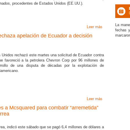
onados, procedentes de Estados Unidos (EE.UU.).
icon
La maner
Leer más
sobre China con
fechas 
echaza apelación de Ecuador a decisión
marcaron 
 Unidos rechazó este martes una solicitud de Ecuador contra
que favoreció a la petrolera Chevron Corp por 96 millones de
rrollo de una disputa de décadas por la explotación de
damericano.
Leer más
sobre Corte de 
es a Mcsquared para combatir “arremetida”
rrea
rea, indicó este sábado que se pagó 6,4 millones de dólares a