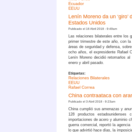
Ecuador
EEUU
Lenín Moreno da un ‘giro’ 
Estados Unidos
Publicado el 16 Abril 2018 - 9:49am
Las relaciones bilaterales entre lo
primer trimestre de este año, con la
áreas de seguridad y defensa, sobre 
ocho años, el expresidente Rafael C
Lenín Moreno decidió retomarlos al r
enero y abril pasado.
Etiquetas:
Relaciones Bilaterales
EEUU
Rafael Correa
China contraataca con ara
Publicado el 3 Abril 2018 - 9:23am
China cumplió sus amenazas y anunc
128 productos estadounidenses 
importaciones de acero y aluminio ch
guerra comercial, reportó la agencia
lo que advirtió hace días, la imposici