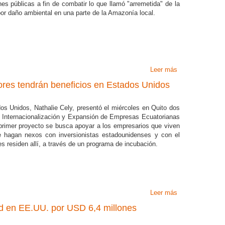
es públicas a fin de combatir lo que llamó "arremetida" de la
or daño ambiental en una parte de la Amazonía local.
Leer más
sobre Ecuador p
Rafael Correa
res tendrán beneficios en Estados Unidos
s Unidos, Nathalie Cely, presentó el miércoles en Quito dos
 Internacionalización y Expansión de Empresas Ecuatorianas
rimer proyecto se busca apoyar a los empresarios que viven
e hagan nexos con inversionistas estadounidenses y con el
s residen allí, a través de un programa de incubación.
Leer más
sobre Empresari
ad en EE.UU. por USD 6,4 millones