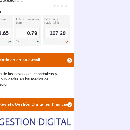
 ecuatoriana.
man: Ecuador es un aliado de Estados Unidos en las Américas
Tasas de interés referenciales
PP índice
Pasiva (ago)
Activa (ago)
Margen
cional (jun)
financiero (ago)
107.29
5.10
6.79
1.69
%
%
%
icon
icon
icon
icon
Noticias en su e-mail
o de las novedades económicas y
s publicadas en los medios de
ación.
eno da un ‘giro’ diplomático y empuja cooperación con Estados Unidos
Revista Gestión Digital en Primicias