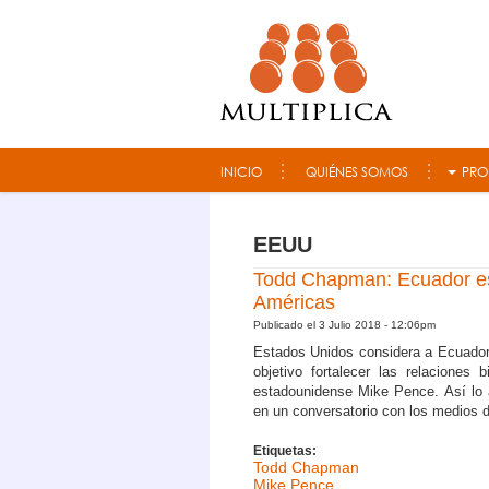
Consultora Multiplica
INICIO
QUIÉNES SOMOS
PRO
EEUU
Todd Chapman: Ecuador es
Américas
Publicado el 3 Julio 2018 - 12:06pm
Estados Unidos considera a Ecuador 
objetivo fortalecer las relaciones b
estadounidense Mike Pence. Así lo
en un conversatorio con los medios d
Etiquetas:
Todd Chapman
Mike Pence