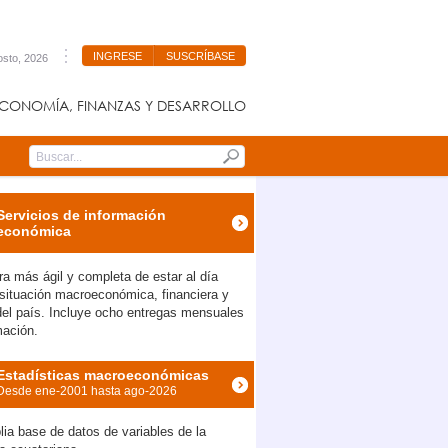
INGRESE
SUSCRÍBASE
osto, 2026
CONOMÍA, FINANZAS Y DESARROLLO
Submit
Servicios de información
económica
a más ágil y completa de estar al día
 situación macroeconómica, financiera y
 del país. Incluye ocho entregas mensuales
mación.
Estadísticas macroeconómicas
Desde ene-2001 hasta ago-2026
ia base de datos de variables de la