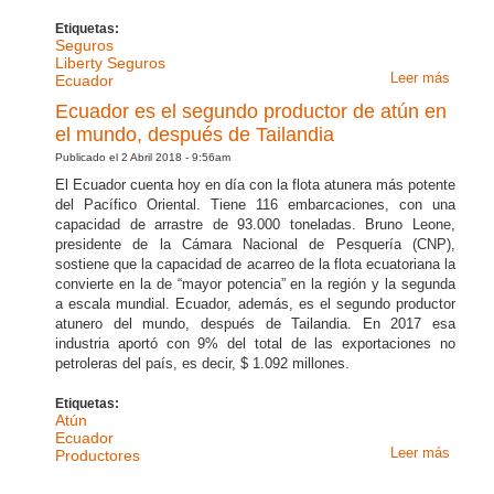
Etiquetas:
Seguros
Liberty Seguros
Leer más
sobre
Ecuador
Cultur
Ecuador es el segundo productor de atún en
sobre
el mundo, después de Tailandia
seguro
Publicado el 2 Abril 2018 - 9:56am
con un
El Ecuador cuenta hoy en día con la flota atunera más potente
baja
del Pacífico Oriental. Tiene 116 embarcaciones, con una
penetr
capacidad de arrastre de 93.000 toneladas. Bruno Leone,
en Ecu
presidente de la Cámara Nacional de Pesquería (CNP),
sostiene que la capacidad de acarreo de la flota ecuatoriana la
convierte en la de “mayor potencia” en la región y la segunda
a escala mundial. Ecuador, además, es el segundo productor
atunero del mundo, después de Tailandia. En 2017 esa
industria aportó con 9% del total de las exportaciones no
petroleras del país, es decir, $ 1.092 millones.
Etiquetas:
Atún
Ecuador
Leer más
sobre
Productores
Ecuad