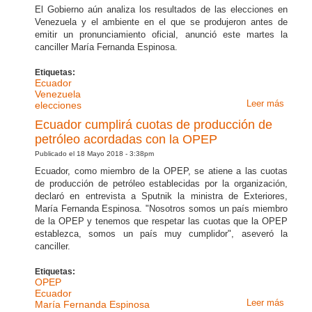
El Gobierno aún analiza los resultados de las elecciones en
en mat
Venezuela y el ambiente en el que se produjeron antes de
minera
emitir un pronunciamiento oficial, anunció este martes la
canciller María Fernanda Espinosa.
Etiquetas:
Ecuador
Venezuela
Leer más
sobre
elecciones
Ecuad
Ecuador cumplirá cuotas de producción de
estudi
petróleo acordadas con la OPEP
situac
Publicado el 18 Mayo 2018 - 3:38pm
Venezu
Ecuador, como miembro de la OPEP, se atiene a las cuotas
antes 
de producción de petróleo establecidas por la organización,
pronun
declaró en entrevista a Sputnik la ministra de Exteriores,
sobre
María Fernanda Espinosa. "Nosotros somos un país miembro
elecci
de la OPEP y tenemos que respetar las cuotas que la OPEP
establezca, somos un país muy cumplidor", aseveró la
canciller.
Etiquetas:
OPEP
Ecuador
Leer más
sobre
María Fernanda Espinosa