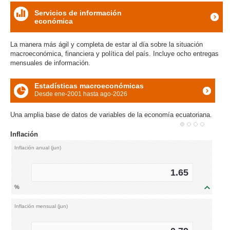
acuerd
Servicios de información
estrate
económica
icon
para
potenc
La manera más ágil y completa de estar al día sobre la situación
export
macroeconómica, financiera y política del país. Incluye ocho entregas
recípr
mensuales de información.
Estadísticas macroeconómicas
Desde ene-2001 hasta ago-2026
icon
Una amplia base de datos de variables de la economía ecuatoriana.
Inflación
Inflación anual (jun)
1.65
%
icon
Inflación mensual (jun)