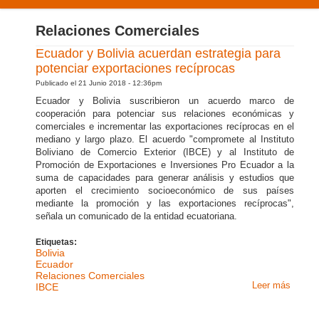
PRODUCTOS Y SERVICIOS
Relaciones Comerciales
NUESTRA EXPERIENCIA
Ecuador y Bolivia acuerdan estrategia para
potenciar exportaciones recíprocas
CONTÁCTENOS
Publicado el 21 Junio 2018 - 12:36pm
Ecuador y Bolivia suscribieron un acuerdo marco de
cooperación para potenciar sus relaciones económicas y
comerciales e incrementar las exportaciones recíprocas en el
mediano y largo plazo. El acuerdo "compromete al Instituto
Boliviano de Comercio Exterior (IBCE) y al Instituto de
Promoción de Exportaciones e Inversiones Pro Ecuador a la
suma de capacidades para generar análisis y estudios que
aporten el crecimiento socioeconómico de sus países
mediante la promoción y las exportaciones recíprocas",
señala un comunicado de la entidad ecuatoriana.
Etiquetas:
Bolivia
Ecuador
Relaciones Comerciales
Leer más
sobre
IBCE
Ecuado
Bolivia