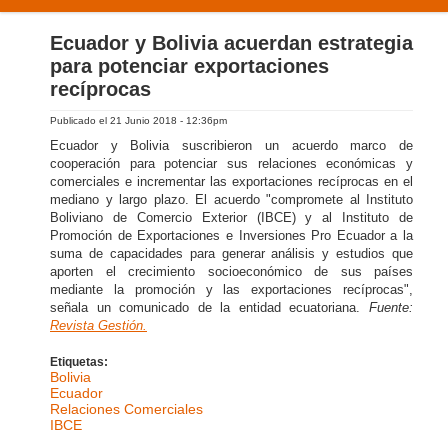
PRODUCTOS Y SERVICIOS
Ecuador y Bolivia acuerdan estrategia
para potenciar exportaciones
NUESTRA EXPERIENCIA
recíprocas
CONTÁCTENOS
Publicado el 21 Junio 2018 - 12:36pm
Ecuador y Bolivia suscribieron un acuerdo marco de
cooperación para potenciar sus relaciones económicas y
comerciales e incrementar las exportaciones recíprocas en el
mediano y largo plazo. El acuerdo "compromete al Instituto
Boliviano de Comercio Exterior (IBCE) y al Instituto de
Promoción de Exportaciones e Inversiones Pro Ecuador a la
suma de capacidades para generar análisis y estudios que
aporten el crecimiento socioeconómico de sus países
mediante la promoción y las exportaciones recíprocas",
señala un comunicado de la entidad ecuatoriana.
Fuente:
Revista Gestión.
Etiquetas:
Bolivia
Ecuador
Relaciones Comerciales
IBCE