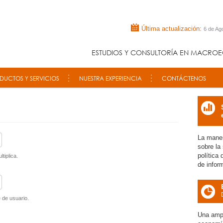
Última actualización:
6 de Ag
ESTUDIOS Y CONSULTORÍA EN MACROE
DUCTOS Y SERVICIOS
NUESTRA EXPERIENCIA
CONTÁCTENOS
icon
La maner
sobre la
política
tiplica.
de infor
 de usuario.
icon
Una ampl