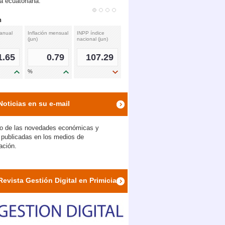
 ecuatoriana.
n
 anual
Inflación mensual
INPP índice
(jun)
nacional (jun)
1.65
0.79
107.29
%
icon
icon
icon
Noticias en su e-mail
o de las novedades económicas y
s publicadas en los medios de
ación.
Revista Gestión Digital en Primicias