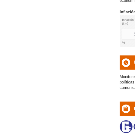
economía
Inflació
Inflación
(jun)
%
icon
Monitore
política
comunic
icon