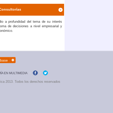
Consultorías
io a profundidad del tema de su interés
toma de decisiones a nivel empresarial y
onómico.
íbase
A EN MULTIMEDIA
facebook
twitter
lica 2013. Todos los derechos reservados