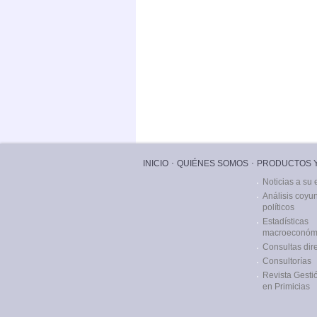
INICIO
QUIÉNES SOMOS
PRODUCTOS Y
Noticias a su 
Análisis coyu
políticos
Estadísticas
macroeconóm
Consultas dir
Consultorías
Revista Gestió
en Primicias