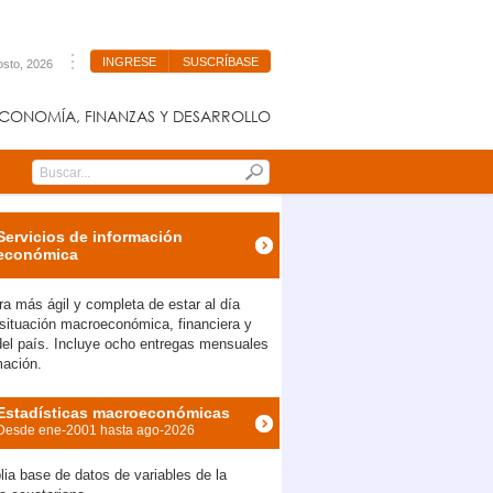
INGRESE
SUSCRÍBASE
osto, 2026
CONOMÍA, FINANZAS Y DESARROLLO
Submit
Servicios de información
económica
a más ágil y completa de estar al día
 situación macroeconómica, financiera y
 del país. Incluye ocho entregas mensuales
mación.
Estadísticas macroeconómicas
Desde ene-2001 hasta ago-2026
ia base de datos de variables de la