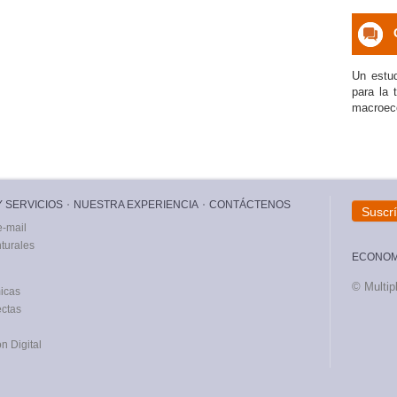
icon
Un estud
para la 
macroec
 SERVICIOS
NUESTRA EXPERIENCIA
CONTÁCTENOS
Suscr
e-mail
nturales
ECONOMÍ
© Multip
icas
ectas
n Digital