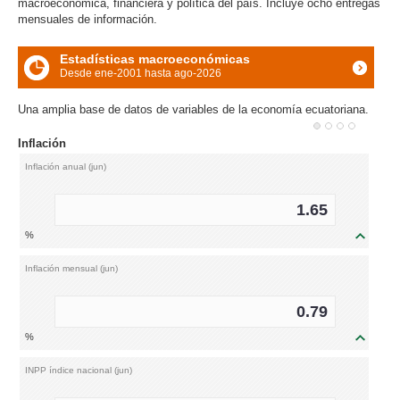
macroeconómica, financiera y política del país. Incluye ocho entregas
mensuales de información.
Estadísticas macroeconómicas
Desde ene-2001 hasta ago-2026
icon
Una amplia base de datos de variables de la economía ecuatoriana.
nflación
Tasas de i
Inflación anual (jun)
Pasiva (ago
1.65
%
%
icon
Inflación mensual (jun)
Activa (ago)
0.79
%
%
icon
INPP índice nacional (jun)
Margen fina