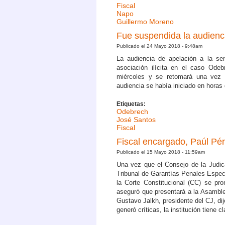
Fiscal
Napo
Guillermo Moreno
Fue suspendida la audienc
Publicado el 24 Mayo 2018 - 9:48am
La audiencia de apelación a la sen
asociación ilícita en el caso Ode
miércoles y se retomará una vez q
audiencia se había iniciado en horas
Etiquetas:
Odebrech
José Santos
Fiscal
Fiscal encargado, Paúl Pér
Publicado el 15 Mayo 2018 - 11:59am
Una vez que el Consejo de la Judica
Tribunal de Garantías Penales Espec
la Corte Constitucional (CC) se pro
aseguró que presentará a la Asamble
Gustavo Jalkh, presidente del CJ, di
generó críticas, la institución tiene 