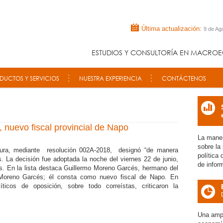
Última actualización:
9 de Ag
ESTUDIOS Y CONSULTORÍA EN MACROE
DUCTOS Y SERVICIOS
NUESTRA EXPERIENCIA
CONTÁCTENOS
icon
nuevo fiscal provincial de Napo
La maner
sobre la
tura, mediante resolución 002A-2018, designó “de manera
política
. La decisión fue adoptada la noche del viernes 22 de junio,
de infor
. En la lista destaca Guillermo Moreno Garcés, hermano del
 Moreno Garcés; él consta como nuevo fiscal de Napo. En
íticos de oposición, sobre todo correístas, criticaron la
icon
Una ampl