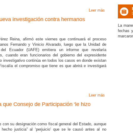
Leer más
sobre Fiscal enc
icon
nueva investigación contra hermanos
La maner
fechas 
marcaron 
Pérez Reina, afirmó este viernes que continuará el proceso
manos Fernando y Vinicio Alvarado, luego que la Unidad de
 del Ecuador (UAFE) emitiera un informe que revelaría
s, cuando eran funcionarios del gobierno del expresidente
o investigativo continúa en todos los casos en donde existan
Fiscalía el compromiso que tiene es que abrirá e investigará
Leer más
sobre Fiscalía 
a que Consejo de Participación ‘le hizo
 con su designación como fiscal general del Estado, aunque
hecho justicia” al ‘perjuicio’ que se le causó antes al no