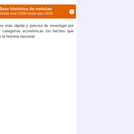
Base histórica de noticias
argado, Paúl Pérez, creará proyecto contra el crimen
Desde ene-2000 hasta ago-2026
a más rápida y precisa de investigar por
y categorías económicas los hechos que
la historia nacional.
General anuncia nueva investigación contra hermanos Alvarado