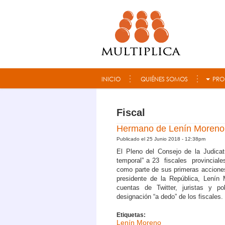
Consultora Multiplica
INICIO
QUIÉNES SOMOS
PRO
Fiscal
Hermano de Lenín Moreno, 
Publicado el 25 Junio 2018 - 12:38pm
El Pleno del Consejo de la Judica
temporal” a 23 fiscales provinciales
como parte de sus primeras acciones
presidente de la República, Lenín
cuentas de Twitter, juristas y pol
designación “a dedo” de los fiscales.
Etiquetas:
Lenín Moreno