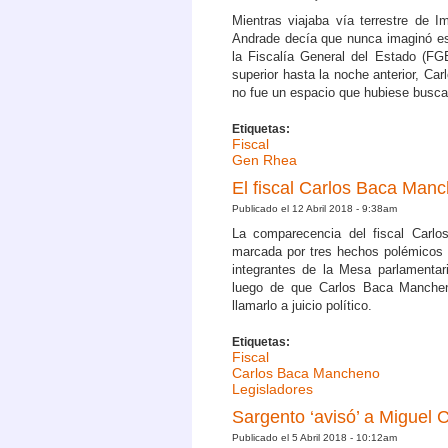
Mientras viajaba vía terrestre de 
Andrade decía que nunca imaginó est
la Fiscalía General del Estado (FG
superior hasta la noche anterior, C
no fue un espacio que hubiese busca
Etiquetas:
Fiscal
Gen Rhea
El fiscal Carlos Baca Manc
Publicado el 12 Abril 2018 - 9:38am
La comparecencia del fiscal Carl
marcada por tres hechos polémicos q
integrantes de la Mesa parlamentar
luego de que Carlos Baca Manchen
llamarlo a juicio político.
Etiquetas:
Fiscal
Carlos Baca Mancheno
Legisladores
Sargento ‘avisó’ a Miguel C
Publicado el 5 Abril 2018 - 10:12am