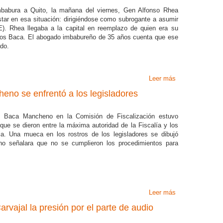
Imbabura a Quito, la mañana del viernes, Gen Alfonso Rhea
ar en esa situación: dirigiéndose como subrogante a asumir
E). Rhea llegaba a la capital en reemplazo de quien era su
arlos Baca. El abogado imbabureño de 35 años cuenta que ese
do.
Leer más
sobre Quince año
heno se enfrentó a los legisladores
os Baca Mancheno en la Comisión de Fiscalización estuvo
ue se dieron entre la máxima autoridad de la Fiscalía y los
ia. Una mueca en los rostros de los legisladores se dibujó
o señalara que no se cumplieron los procedimientos para
Leer más
sobre El fiscal 
arvajal la presión por el parte de audio