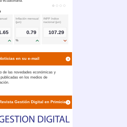
 ecuatoriana.
s de interés referenciales
e Lenín Moreno, nuevo fiscal provincial de Napo
va (ago)
Activa (ago)
Margen
financiero (ago)
5.10
6.79
1.69
%
%
icon
icon
icon
Noticias en su e-mail
ndida la audiencia de apelación en el caso Odebrecht
o de las novedades económicas y
s publicadas en los medios de
ación.
Revista Gestión Digital en Primicias