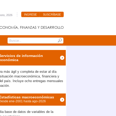
INGRESE
SUSCRÍBASE
osto, 2026
CONOMÍA, FINANZAS Y DESARROLLO
Submit
Servicios de información
económica
a más ágil y completa de estar al día
 situación macroeconómica, financiera y
 del país. Incluye ocho entregas mensuales
mación.
Estadísticas macroeconómicas
Desde ene-2001 hasta ago-2026
ia base de datos de variables de la