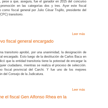
, pese a que, asegura, fue el ganador en 2015 del concurso
a promoción en las categorías dos y tres. Ayer este fiscal
 como fiscal general por Julio César Trujillo, presidente del
CPC) transitorio.
Leer más
sobre Nuevo fisc
vo fiscal general encargado
na transitorio aprobó, por una unanimidad, la designación de
l encargado. Esto luego de la destitución de Carlos Baca en
có que la entidad transitoria tiene la potestad de encargar la
alquier ciudadano, mientras se realiza el proceso de selección.
fiscal provincial del Carchi. Y fue uno de los mejores
n del Consejo de la Judicatura.
Leer más
sobre Paúl Pére
ne el fiscal Gen Alfonso Rhea en la