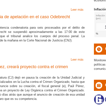
economía
Inflación
Tasa
Leer más
sobre Hermano d
Inflación anual
Inflación mensual
INPP índice
Pasi
ia de apelación en el caso Odebrecht
(jun)
(jun)
nacional (jun)
1.65
0.79
107.29
tencia condenatoria para seis procesados por el delito de
brecht se suspendió aproximadamente a las 17:00 de este
%
%
%
ue el tribunal analice los cuerpos del proceso penal. La
icon
icon
icon
 de la mañana en la Corte Nacional de Justicia (CNJ).
icon
Leer más
sobre Fue suspe
Monitore
política
ez, creará proyecto contra el crimen
comunic
tura (CJ) dejó en pausa la creación de la Unidad Judicial y
ializados en la Lucha contra el Crimen Organizado, hasta que
nuncie sobre su creación, el fiscal general (e), Paúl Pérez,
a un proyecto de Ley Orgánica contra el Crimen Organizado.
icon
jo días atrás que aunque el anuncio de creación de esa unidad
claro que es su competencia.