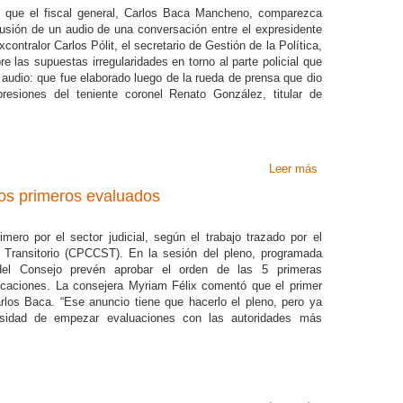
e que el fiscal general, Carlos Baca Mancheno, comparezca
fusión de un audio de una conversación entre el expresidente
ontralor Carlos Pólit, el secretario de Gestión de la Política,
e las supuestas irregularidades en torno al parte policial que
 audio: que fue elaborado luego de la rueda de prensa que dio
presiones del teniente coronel Renato González, titular de
Leer más
sobre Sargento ‘
los primeros evaluados
mero por el sector judicial, según el trabajo trazado por el
 Transitorio (CPCCST). En la sesión del pleno, programada
del Consejo prevén aprobar el orden de las 5 primeras
ficaciones. La consejera Myriam Félix comentó que el primer
arlos Baca. “Ese anuncio tiene que hacerlo el pleno, pero ya
sidad de empezar evaluaciones con las autoridades más