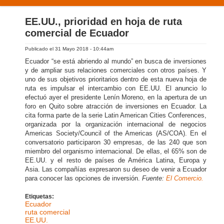
PRODUCTOS Y SERVICIOS
EE.UU., prioridad en hoja de ruta
comercial de Ecuador
NUESTRA EXPERIENCIA
Publicado el 31 Mayo 2018 - 10:44am
CONTÁCTENOS
Ecuador “se está abriendo al mundo” en busca de inversiones
y de ampliar sus relaciones comerciales con otros países. Y
uno de sus objetivos prioritarios dentro de esta nueva hoja de
ruta es impulsar el intercambio con EE.UU. El anuncio lo
efectuó ayer el presidente Lenín Moreno, en la apertura de un
foro en Quito sobre atracción de inversiones en Ecuador. La
cita forma parte de la serie Latin American Cities Conferences,
organizada por la organización internacional de negocios
Americas Society/Council of the Americas (AS/COA). En el
conversatorio participaron 30 empresas, de las 240 que son
miembro del organismo internacional. De ellas, el 65% son de
EE.UU. y el resto de países de América Latina, Europa y
Asia. Las compañías expresaron su deseo de venir a Ecuador
para conocer las opciones de inversión.
Fuente:
El Comercio.
Etiquetas:
Ecuador
ruta comercial
EE.UU.