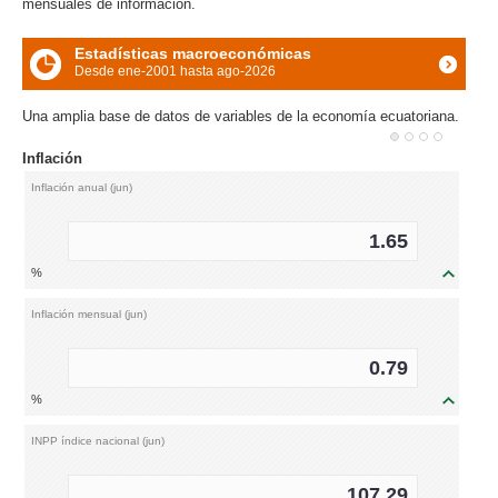
mensuales de información.
Estadísticas macroeconómicas
Desde ene-2001 hasta ago-2026
icon
Una amplia base de datos de variables de la economía ecuatoriana.
Inflación
Inflación anual (jun)
1.65
%
icon
Inflación mensual (jun)
0.79
%
icon
INPP índice nacional (jun)
107.29