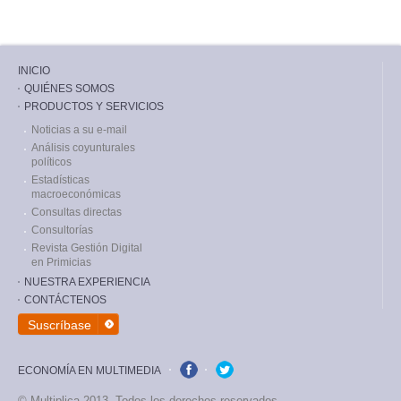
INICIO
QUIÉNES SOMOS
PRODUCTOS Y SERVICIOS
Noticias a su e-mail
Análisis coyunturales
políticos
Estadísticas
macroeconómicas
Consultas directas
Consultorías
Revista Gestión Digital
en Primicias
NUESTRA EXPERIENCIA
CONTÁCTENOS
Suscríbase
ECONOMÍA EN MULTIMEDIA
facebook
twitter
© Multiplica 2013. Todos los derechos reservados