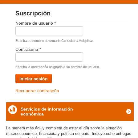
PRODUCTOS Y SERVICIOS
Suscripción
Inicio
NUESTRA EXPERIENCIA
Nombre de usuario
*
CONTÁCTENOS
Escriba su nombre de usuario Consultora Multiplica.
Contraseña
*
Escriba la contraseña asignada a su nombre de usuario.
Iniciar sesión
Recuperar contraseña
Servicios de información
económica
icon
La manera más ágil y completa de estar al día sobre la situación
macroeconómica, financiera y política del país. Incluye ocho entregas